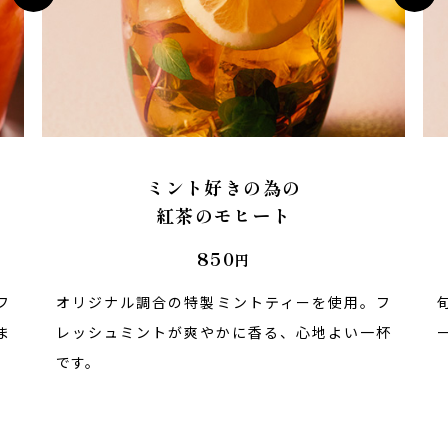
ミント好きの為の
紅茶のモヒート
850
円
フ
オリジナル調合の特製ミントティーを使用。
フ
ま
レッシュミントが爽やかに香る、
心地よい一杯
です。