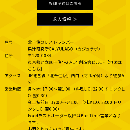
求人情報 ＞
屋号
北千住のレストランバー
果汁研究所CAJYULABO（カジュラボ）
住所
〒120-0034
東京都足立区千住4-20-14 創造舎ビル1F
【地図は
こちら】
アクセス
JR他各線「北千住駅」西口（マルイ側）より徒歩5
分
営業時間
月～木: 17:00～翌1:00 （料理L.O. 22:00 ドリンクL.
O. 翌0:30）
金土祝前日: 17:00～翌1:00 （料理L.O. 23:00 ドリ
ンクL.O. 翌0:30）
Foodラストオーダー以降はBar Time営業となり
ます。
お酒と乾きもののご提供です。