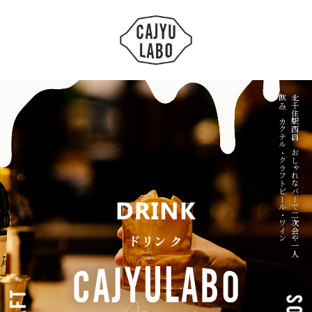
ン
北
千
住
駅
西
口
の
お
し
ゃ
れ
な
バ
ー
で
二
次
会
や
一
人
飲
み
｜
カ
ク
テ
ル
・
ク
ラ
フ
ト
ビ
ー
ル
・
ワ
イ